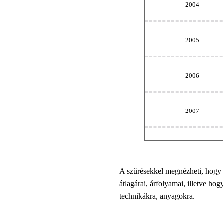
2004
2005
2006
2007
A szűrésekkel megnézheti, hogy
átlagárai, árfolyamai, illetve ho
technikákra, anyagokra.