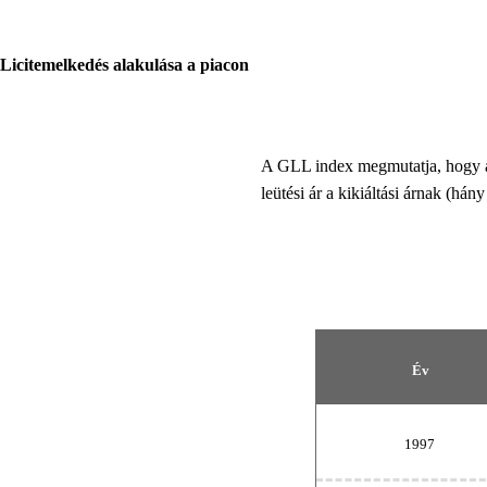
Licitemelkedés alakulása a piacon
A GLL index megmutatja, hogy ad
leütési ár a kikiáltási árnak (hány
Év
1997