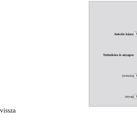
Aukciós házra
:
Technikára és anyagra:
(technika)
(anyag)
vissza